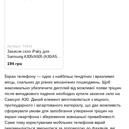
Артикул: 74424
Захисне скло iPaky для
Samsung A305/A505 (A30/A50)
Чорна рамка
194 грн
Екран телефону — одне з найбільш тендітних і вразливих
місць, схильних до різних механічних пошкоджень. Щоб
максимально убезпечити дисплей від можливої появи тріщин
після випадкового падіння необхідно купити захисне скло на
Самсунг A30. Даний елемент виготовляється з міцного,
протиударного і загартованого матеріалу, що дає можливість
сформувати умови для запобігання утворення тріщин на
екрані смартфона
і збереження зовнішньої привабливості.
Саме тому користувачам мобільних телефонів вкрай
рекомендується звернутися за допомогою до фахівців, які