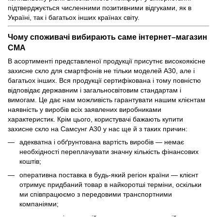
підтверджується численними позитивними відгуками, як в
Україні, так і багатьох інших країнах світу.
Чому споживачі вибирають саме інтернет–магазин
СМА
В асортименті представленої продукції присутнє високоякісне
захисне скло для смартфонів не тільки моделей А30, але і
багатьох інших. Вся продукції сертифікована і тому повністю
відповідає державним і загальносвітовим стандартам і
вимогам. Це дає нам можливість гарантувати нашим клієнтам
наявність у виробів всіх заявлених виробниками
характеристик. Крім цього, користувачі бажають купити
захисне скло на Самсунг A30 у нас ще й з таких причин:
адекватна і обґрунтована вартість виробів — немає
необхідності переплачувати значну кількість фінансових
коштів;
оперативна поставка в будь-який регіон країни — клієнт
отримує придбаний товар в найкоротші терміни, оскільки
ми співпрацюємо з передовими транспортними
компаніями;