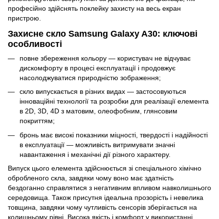
професійно здійснять поклейку захисту на весь екран
пристрою.
Захисне скло Samsung Galaxy A30: ключові
особливості
повне збереження кольору — користувач не відчуває
дискомфорту в процесі експлуатації і продовжує
насолоджуватися природністю зображення;
скло випускається в різних видах — застосовуються
інноваційні технології та розробки для реалізації елемента
в 2D, 3D, 4D з матовим, олеофобним, глянсовим
покриттям;
бронь має високі показники міцності, твердості і надійності
в експлуатації — можливість витримувати значні
навантаження і механічні дії різного характеру.
Випуск цього елемента здійснюється зі спеціального хімічно
обробленого скла, завдяки чому воно має здатність
бездоганно справлятися з негативним впливом навколишнього
середовища. Також присутня ідеальна прозорість і невелика
товщина, завдяки чому чутливість сенсорів зберігається на
колишньому рівні. Висока якість і комфорт у використанні