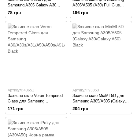
Samsung A305 Galaxy A30
A305/A505 (A30) Full Glue
(2019) (0.33mm) тех. пакет
Premium 2.5D Black тех. пакет
78 грн
196 грн
Артикул: 43651
Артикул: 93853
Захисне скло Veron Tempered
Захисне скло MiaMI 5D для
Glass для Samsung
Samsung A305/A505 (Galaxy
A30/A30s/A31/A50/A50s/A51/
A30/Galaxy A50) Black
171 грн
204 грн
M21/M30/M31 Black