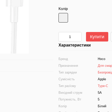
Колір
Купити
Характеристики
Бренд
Hoco
Призначення
Для смар
Тип зарядки
Безпрові
Сумісність
Apple
Тип раз'єму
Type-C
Вихідний струм
5А
Потужність, Вт
5
Колір
Білий