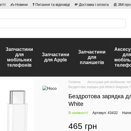
атті
✍ Новини
❓ Питання та відповіді
💸 Доставка і оплата
📰 ЗМІ про
сті
🛡️ Договір публічної оферти
👤 Автори
Запчастини
Аксесу
Запчастини
для
Запчастини
для
для
мобільних
для Apple
мобіль
планшетів
телефонів
телефо
Головна
Аксесуари для мобільних те
Бездротова зарядка для iWatch Magnetic 
Бездротова зарядка дл
White
В наявності
Артикул: 43432
Напис
465 грн