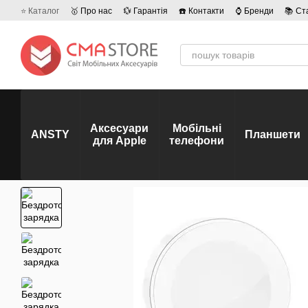
Перейти до основного контенту
⭐ Каталог
🥇 Про нас
💱 Гарантія
☎️ Контакти
⌚ Бренди
📚 Ст
💡 Наші вакансії
💬 Відгуки про магазин
🤝 Політика конфіденційно
Аксесуари
Мобільні
ANSTY
Планшети
для Apple
телефони