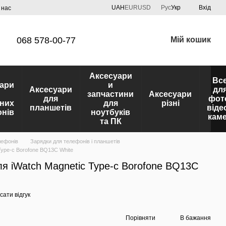
UAH
EUR
USD
Рус
Укр
Вхід
 нас
068 578-00-77
Мій кошик
Аксесуари
Вс
ари
и
Аксесуари
дл
запчастини
Аксесуари
для
фот
них
для
різні
планшетів
віде
нів
ноутбуків
кам
та ПК
лефонів
Зарядки для телефонів і планшетів
Type-c Borofone BQ13C White
я iWatch Magnetic Type-c Borofone BQ13C
ати відгук
Порівняти
В бажання