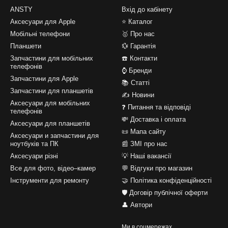
ANSTY
Вхід до кабінету
Аксесуари для Apple
⭐ Каталог
Мобільні телефони
🥇 Про нас
Планшети
💱 Гарантія
Запчастини для мобільних
☎️ Контакти
телефонів
⌚ Бренди
Запчастини для Apple
📚 Статті
Запчастини для планшетів
✍ Новини
Аксесуари для мобільних
❓ Питання та відповіді
телефонів
💸 Доставка і оплата
Аксесуари для планшетів
📜 Мапа сайту
Аксесуари и запчастини для
ноутбуків та ПК
📰 ЗМІ про нас
Аксесуари різні
💡 Наші вакансії
Все для фото, відео–камер
💬 Відгуки про магазин
Інструменти для ремонту
🤝 Політика конфіденційності
🛡️ Договір публічної оферти
👤 Автори
Ми в соцмережах