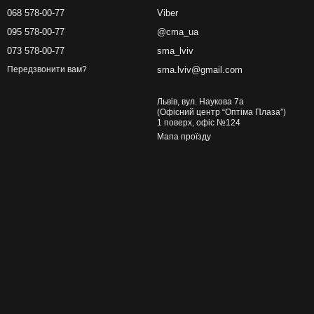
068 578-00-77
Viber
095 578-00-77
@cma_ua
073 578-00-77
sma_lviv
sma.lviv@gmail.com
Передзвонити вам?
Львів, вул. Наукова 7а
(Офісний центр “Оптіма Плаза”)
1 поверх, офіс №124
Мапа проїзду