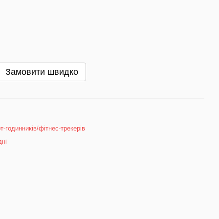
Замовити швидко
т-годинників/фітнес-трекерів
дні