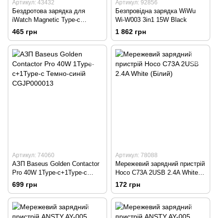
Артикул: 43432
Артикул: 92856
Бездротова зарядка для
Безпровідна зарядка WiWu
iWatch Magnetic Type-c
Wi-W003 3in1 15W Black
Borofone BQ13C White
465 грн
1 862 грн
Артикул: 74060
Артикул: 78088
АЗП Baseus Golden Contactor
Мережевий зарядний пристрій
Pro 40W 1Type-c+1Type-c
Hoco C73A 2USB 2.4A White
Темно-синій CGJP000013
(Білий)
699 грн
172 грн