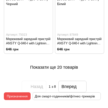
Артикул: 75023
Артикул: 87849
Мережевий зарядний пристрій
Мережевий зарядний пристрій
ANSTY Q-040-I with Lightning
ANSTY Q-040-I with Lightning
cable 45W (1USB 20W + Type-
cable 45W (1USB 20W + Type-
646 грн
646 грн
C 25W) Чорний
C 25W) Білий
Показати ще 20 товарів
Назад
Вперед
1
з 8
Призначення
Для смарт-годинників/фітнес-трекерів