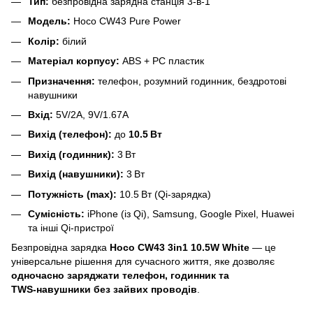
Тип:
безпровідна зарядна станція 3‑в‑1
Модель:
Hoco CW43 Pure Power
Колір:
білий
Матеріал корпусу:
ABS + PC пластик
Призначення:
телефон, розумний годинник, бездротові
навушники
Вхід:
5V/2A, 9V/1.67A
Вихід (телефон):
до
10.5 Вт
Вихід (годинник):
3 Вт
Вихід (навушники):
3 Вт
Потужність (max):
10.5 Вт (Qi‑зарядка)
Сумісність:
iPhone (із Qi), Samsung, Google Pixel, Huawei
та інші Qi‑пристрої
Безпровідна зарядка
Hoco CW43 3in1 10.5W White
— це
універсальне рішення для сучасного життя, яке дозволяє
одночасно заряджати телефон, годинник та
TWS‑навушники без зайвих проводів
.