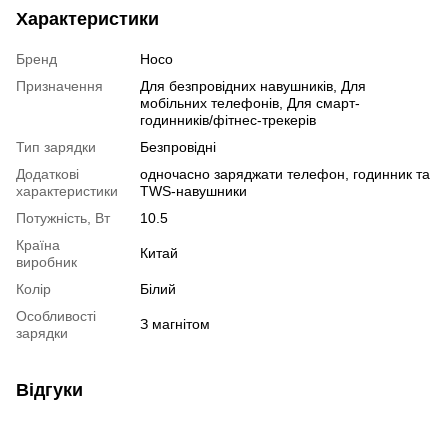
Характеристики
Бренд
Hoco
Призначення
Для безпровідних навушників
,
Для
мобільних телефонів
,
Для смарт-
годинників/фітнес-трекерів
Тип зарядки
Безпровідні
Додаткові
одночасно заряджати телефон, годинник та
характеристики
TWS‑навушники
Потужність, Вт
10.5
Країна
Китай
виробник
Колір
Білий
Особливості
З магнітом
зарядки
Відгуки