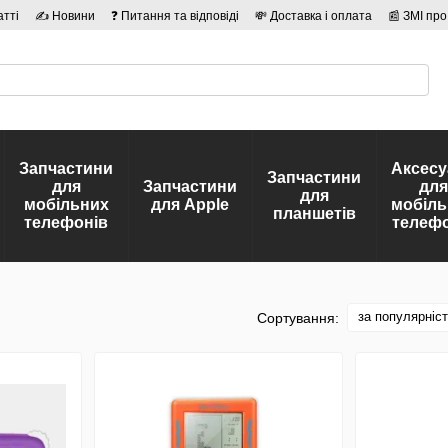
атті
✍ Новини
❓ Питання та відповіді
💸 Доставка і оплата
📰 ЗМІ про
сті
🛡️ Договір публічної оферти
👤 Автори
Запчастини
Аксесу
Запчастини
для
Запчастини
для
для
мобільних
для Apple
мобіль
планшетів
телефонів
телефо
за популярніс
Сортування: