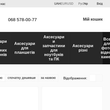
UAH
EUR
USD
Рус
Укр
Вхід
 нас
068 578-00-77
Мій кошик
Аксесуари
Вс
ари
и
Аксесуари
дл
запчастини
Аксесуари
для
фот
них
для
різні
планшетів
віде
нів
ноутбуків
кам
та ПК
тю
спочатку дешевше
за назвою
Відображення: