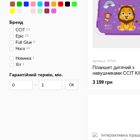
Бренд
CCIT
12
Epic
22
Full Glue
3
Hoco
14
Новинка
1
Артикул: 47561
Хіт
1
Планшет дитячий з
навушниками CCIT K
Гарантійний термін, міс.
COMBO KT300 Pro 7''
3 199 грн
Від Гарантійний термін, міс.
До Гарантійний термін, міс.
Purple
ОК