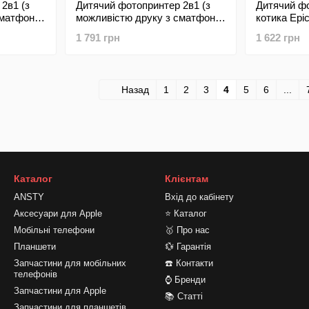
2в1 (з
Дитячий фотопринтер 2в1 (з
Дитячий фо
сматфону)
можливістю друку з сматфону)
котика Epic
c Q5
у вигляді зайчика Epic Q5
Kids Desig
1 791 грн
1 622 грн
ds Design
Rabbit with Display Kids Design
Pink (Рожевий)
Назад
1
2
3
4
5
6
...
Каталог
Клієнтам
ANSTY
Вхід до кабінету
Аксесуари для Apple
⭐ Каталог
Мобільні телефони
🥇 Про нас
Планшети
💱 Гарантія
Запчастини для мобільних
☎️ Контакти
телефонів
⌚ Бренди
Запчастини для Apple
📚 Статті
Запчастини для планшетів