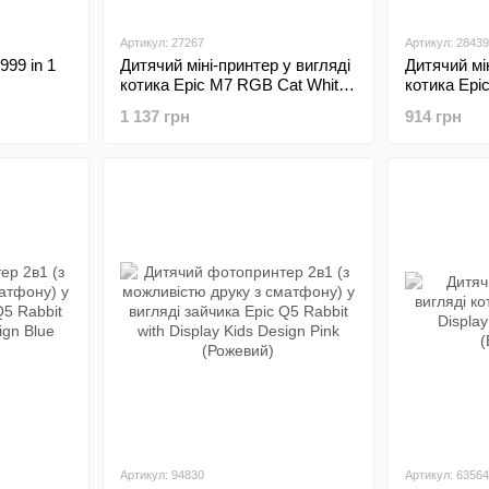
Артикул: 27267
Артикул: 28439
999 in 1
Дитячий міні-принтер у вигляді
Дитячий мі
котика Epic M7 RGB Cat White
котика Epi
(Білий)
(Білий)
1 137 грн
914 грн
Артикул: 94830
Артикул: 63564