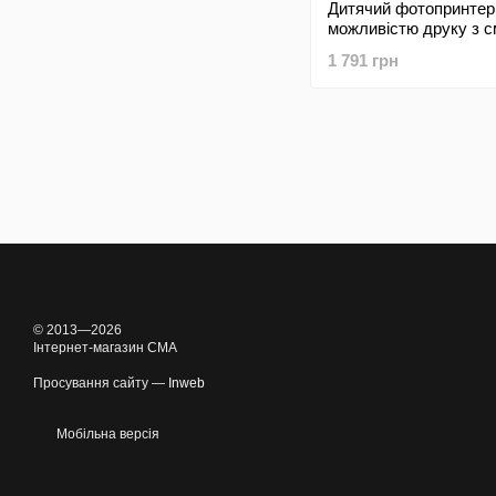
Дитячий фотопринтер 
можливістю друку з 
у вигляді зайчика Epi
1 791 грн
Rabbit with Display Ki
Blue (Блакитний)
© 2013—2026
Інтернет-магазин CMA
Просування сайту —
Inweb
Мобільна версія