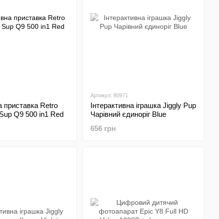
Артикул: 80971
 приставка Retro
Інтерактивна іграшка Jiggly Pup
up Q9 500 in1 Red
Чарівний єдиноріг Blue
656 грн