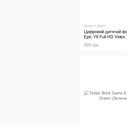
Артикул: 66937
Цифровий дитячий ф
Epic Y8 Full HD Video
фронтальна камера B
824 грн