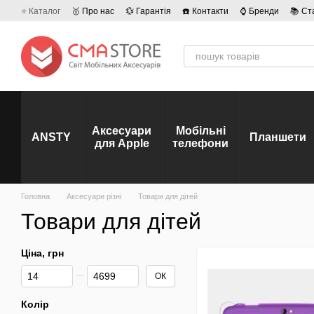
Перейти до основного контенту
⭐ Каталог
🥇 Про нас
💱 Гарантія
☎️ Контакти
⌚ Бренди
📚 Ст
💡 Наші вакансії
💬 Відгуки про магазин
🤝 Політика конфіденційно
Аксесуари
Мобільні
ANSTY
Планшети
для Apple
телефони
Головна
Аксесуари різні
Товари для дітей
Товари для дітей
Ціна, грн
Від Ціна, грн
До Ціна, грн
ОК
Колір