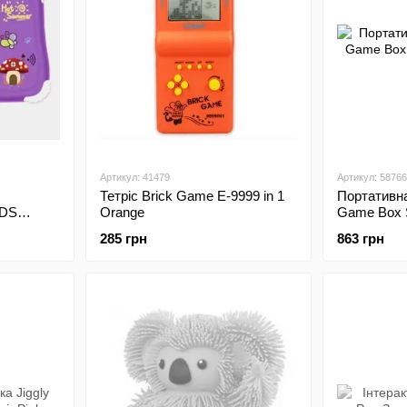
Артикул: 41479
Артикул: 58766
Тетріс Brick Game E-9999 in 1
Портативна
IDS
Orange
Game Box S
 4/128 GB
285 грн
863 грн