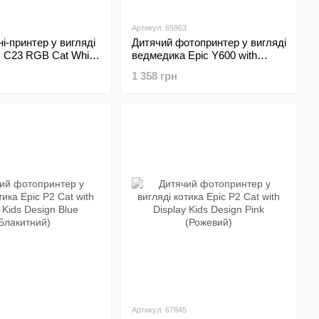
Артикул: 65963
ні-принтер у вигляді
Дитячий фотопринтер у вигляді
c C23 RGB Cat White
ведмедика Epic Y600 with
Display Kids Design Bear Pink
1 358 грн
(Рожевий)
Артикул: 67845