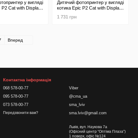
топринтер у вигляді
Дитячий фотопринтер у вигляді
 P2 Cat with Display
котика Epic P2 Cat with Display
n Blue (Блакитний)
Kids Design Pink (Рожевий)
1 731 грн
7
Вперед
Контактна інформація
068 578-00-77
Viber
095 578-00-77
@cma_ua
073 578-00-77
sma_lviv
sma.lviv@gmail.com
Передзвонити вам?
Львів, вул. Наукова 7а
(Офісний центр “Оптіма Плаза”)
1 поверх, офіс №124