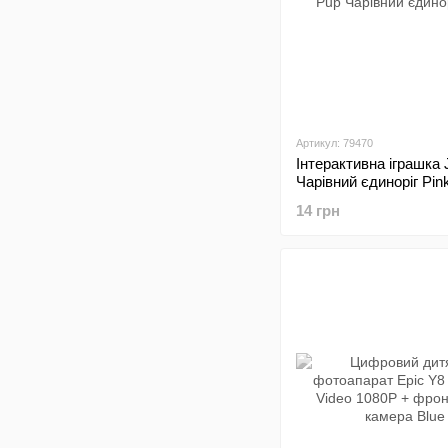
Артикул: 79470
Інтерактивна іграшка 
Чарівний єдиноріг Pin
14 грн