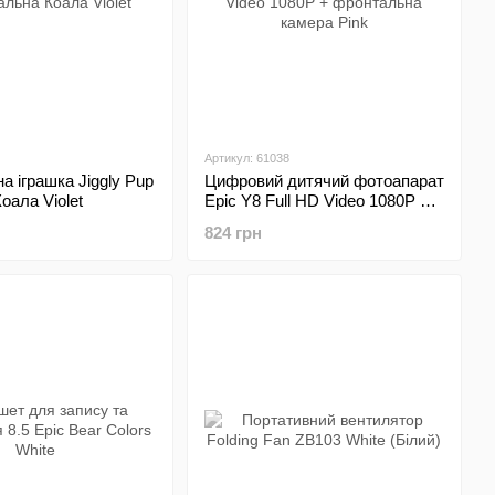
Артикул: 61038
а іграшка Jiggly Pup
Цифровий дитячий фотоапарат
оала Violet
Epic Y8 Full HD Video 1080P +
фронтальна камера Pink
824 грн