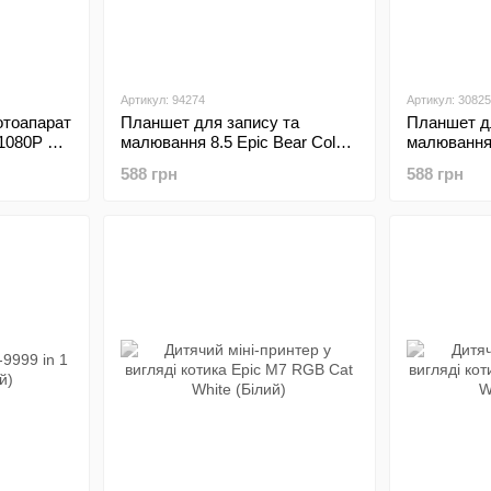
Артикул: 94274
Артикул: 30825
отоапарат
Планшет для запису та
Планшет д
 1080P +
малювання 8.5 Epic Bear Colors
малювання 
lue
Brown
White
588 грн
588 грн